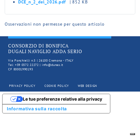
DCE_n_2_del_2026.pdf
| 852 KB
Osservazioni non permesse per questo articolo
CONSORZIO DI BONIFICA
DUGALI NAVIGLIO ADDA SERIO
Via Ponchielli n.5 | 26100 Cremona - ITALY
Tel: +39 0372 22272 | info@dunas.it
CF 80001990193
PRIVACY POLICY
COOKIE POLICY
WEB DESIGN
Le tue preferenze relative alla privacy
Informativa sulla raccolta