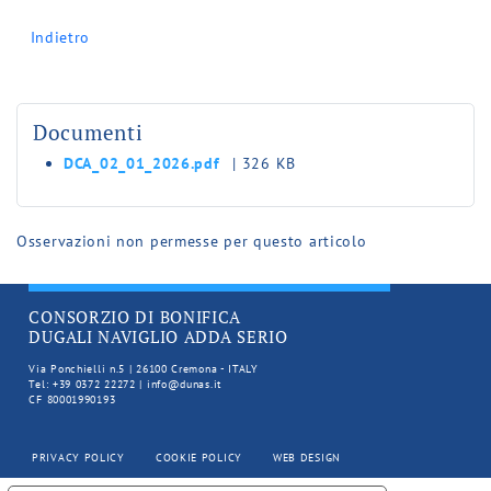
Indietro
Documenti
DCA_02_01_2026.pdf
| 326 KB
Osservazioni non permesse per questo articolo
CONSORZIO DI BONIFICA
DUGALI NAVIGLIO ADDA SERIO
Via Ponchielli n.5 | 26100 Cremona - ITALY
Tel: +39 0372 22272 | info@dunas.it
CF 80001990193
PRIVACY POLICY
COOKIE POLICY
WEB DESIGN