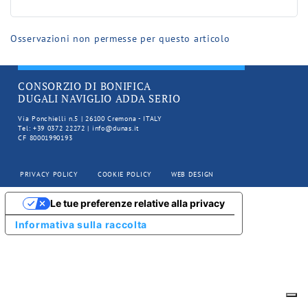
Osservazioni non permesse per questo articolo
CONSORZIO DI BONIFICA
DUGALI NAVIGLIO ADDA SERIO
Via Ponchielli n.5 | 26100 Cremona - ITALY
Tel: +39 0372 22272 | info@dunas.it
CF 80001990193
PRIVACY POLICY
COOKIE POLICY
WEB DESIGN
Le tue preferenze relative alla privacy
Informativa sulla raccolta