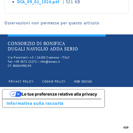
DCA_09_01_2026.pdf
| 321 KB
Osservazioni non permesse per questo articolo
CONSORZIO DI BONIFICA
DUGALI NAVIGLIO ADDA SERIO
Via Ponchielli n.5 | 26100 Cremona - ITALY
Tel: +39 0372 22272 | info@dunas.it
CF 80001990193
PRIVACY POLICY
COOKIE POLICY
WEB DESIGN
Le tue preferenze relative alla privacy
Informativa sulla raccolta