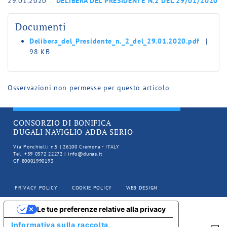
29.01.2020
DELIBERA DEL PRESIDENTE N.2 DEL 29/01/2020
Documenti
Delibera_del_Presidente_n._2_del_29.01.2020.pdf
|
98 KB
Osservazioni non permesse per questo articolo
CONSORZIO DI BONIFICA
DUGALI NAVIGLIO ADDA SERIO
Via Ponchielli n.5 | 26100 Cremona - ITALY
Tel: +39 0372 22272 | info@dunas.it
CF 80001990193
PRIVACY POLICY
COOKIE POLICY
WEB DESIGN
Le tue preferenze relative alla privacy
Informativa sulla raccolta