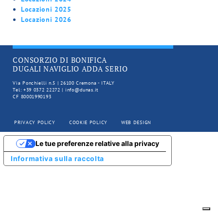
Locazioni 2025
Locazioni 2026
CONSORZIO DI BONIFICA
DUGALI NAVIGLIO ADDA SERIO
Via Ponchielli n.5 | 26100 Cremona - ITALY
Tel: +39 0372 22272 | info@dunas.it
CF 80001990193
PRIVACY POLICY
COOKIE POLICY
WEB DESIGN
Le tue preferenze relative alla privacy
Informativa sulla raccolta