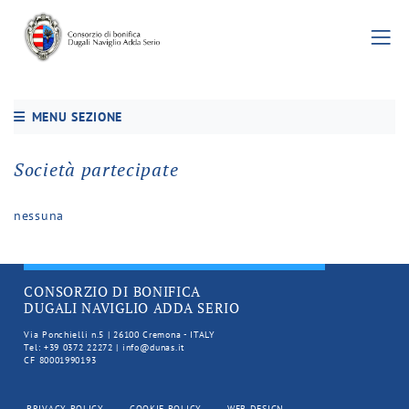
MENU SEZIONE
Società partecipate
nessuna
CONSORZIO DI BONIFICA
DUGALI NAVIGLIO ADDA SERIO
Via Ponchielli n.5 | 26100 Cremona - ITALY
Tel: +39 0372 22272 | info@dunas.it
CF 80001990193
PRIVACY POLICY
COOKIE POLICY
WEB DESIGN