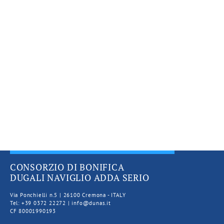
CONSORZIO DI BONIFICA
DUGALI NAVIGLIO ADDA SERIO
Via Ponchielli n.5 | 26100 Cremona - ITALY
Tel: +39 0372 22272 | info@dunas.it
CF 80001990193