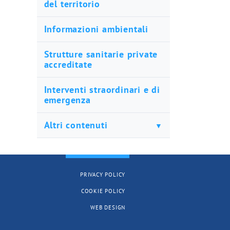
del territorio
Informazioni ambientali
Strutture sanitarie private
accreditate
Interventi straordinari e di
emergenza
Altri contenuti
PRIVACY POLICY
COOKIE POLICY
WEB DESIGN