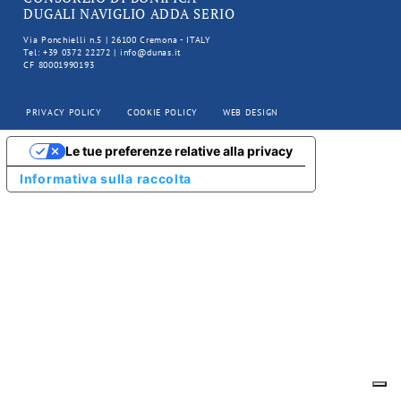
DUGALI NAVIGLIO ADDA SERIO
Via Ponchielli n.5 | 26100 Cremona - ITALY
Tel: +39 0372 22272 | info@dunas.it
CF 80001990193
PRIVACY POLICY
COOKIE POLICY
WEB DESIGN
Le tue preferenze relative alla privacy
Informativa sulla raccolta